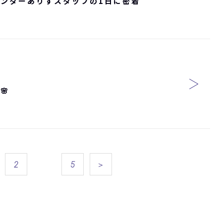
ンターありすスタッフの1日に密着
🌸
…
2
5
＞